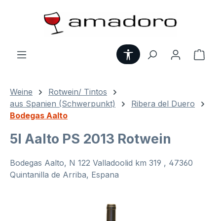
Zum Hauptinhalt springen
Werkzeugleiste anzei
Ware
Weine
Rotwein/ Tintos
aus Spanien (Schwerpunkt)
Ribera del Duero
Bodegas Aalto
5l Aalto PS 2013 Rotwein
Bodegas Aalto, N 122 Valladoolid km 319 , 47360
Quintanilla de Arriba, Espana
Bildergalerie überspringen