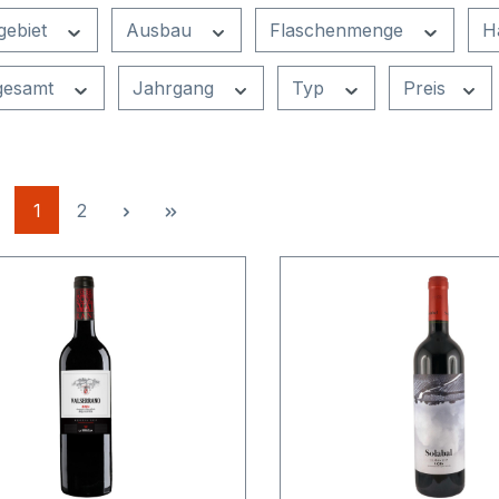
gebiet
Ausbau
Flaschenmenge
H
 gesamt
Jahrgang
Typ
Preis
Seite
Seite
1
2