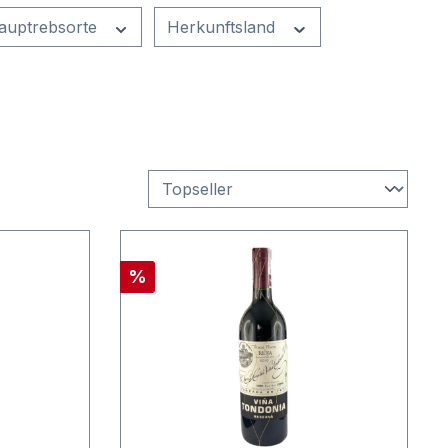
auptrebsorte
Herkunftsland
Rabatt
%