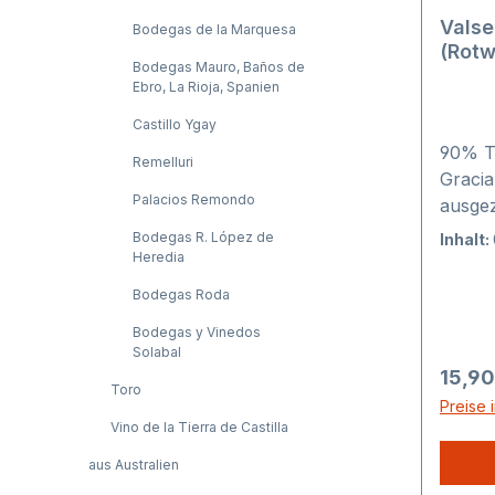
Valse
Bodegas de la Marquesa
(Rotw
Bodegas Mauro, Baños de
Ebro, La Rioja, Spanien
Castillo Ygay
90% T
Remelluri
Gracia
Palacios Remondo
ausgez
Punkte
Bodegas R. López de
Inhalt:
2024 v
Heredia
Valser
Bodegas Roda
Punkte
Bodegas y Vinedos
Valser
Solabal
Punkte
Regulä
15,90
Valser
Toro
Preise 
hier 
Vino de la Tierra de Castilla
wurde 
aus Australien
Bedin