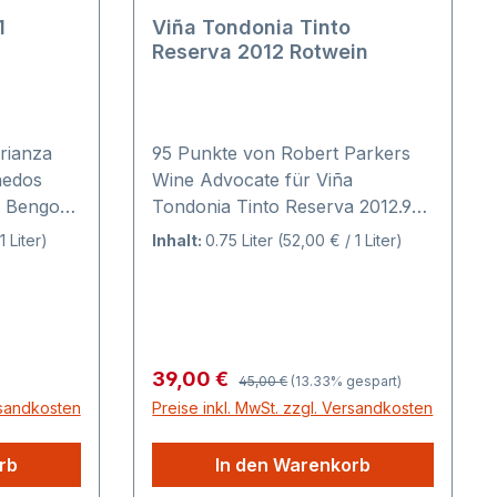
1
Viña Tondonia Tinto
Reserva 2012 Rotwein
rianza
95 Punkte von Robert Parkers
nedos
Wine Advocate für Viña
Tondonia Tinto Reserva 2012.95
eheimtipp
Punkte von James Suckling für
1 Liter)
Inhalt:
0.75 Liter
(52,00 € / 1 Liter)
rianzas
Viña Tondonia Tinto Reserva
2011Rioja Rotwein Viña Tondonia
Tinto Reserva 2012 von Vina
ektar
Tondonia, Bodegas R. Lopez de
r Rioja
Heredia.Rebsorten: 75%
Regulärer Preis:
Verkaufspreis:
39,00 €
45,00 €
(13.33% gespart)
age der
Tempranillo, 15% Garnacha, 5%
rsandkosten
Preise inkl. MwSt. zzgl. Versandkosten
Mazuelo und 5%
t und
Graciano.Ausbau: 6 Jahre im
rb
In den Warenkorb
Barrique aus amerikanischer