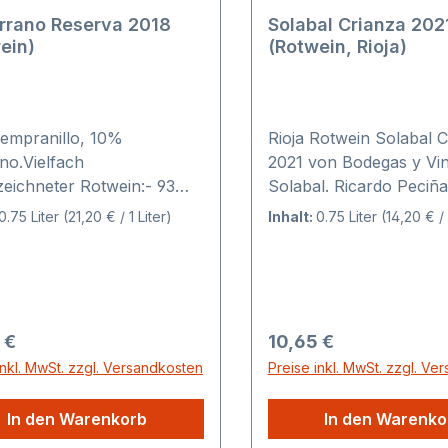
rrano Reserva 2018
Solabal Crianza 202
ein)
(Rotwein, Rioja)
empranillo, 10%
Rioja Rotwein Solabal C
no.Vielfach
2021 von Bodegas y Vi
eichneter Rotwein:- 93
Solabal. Ricardo Peciña Bengoas
 im Rioja Special Report
Wein Solabal gilt als G
0.75 Liter
(21,20 € / 1 Liter)
Inhalt:
0.75 Liter
(14,20 € / 
on Tim Atkin für
und einer der besten C
rano Reserva 2018- 95
der Rioja. Die kleine
 im Guia Proensa für
Winzergenossenschaft
rano Reserva 2018- 91
bewirtschaftet ca. 80 H
 im Guia Peñin 2025 für
eigener Weinberge in de
rer Preis:
Regulärer Preis:
 €
10,65 €
rano Reserva 2018 Der
Alta. Die privilegierte L
inkl. MwSt. zzgl. Versandkosten
Preise inkl. MwSt. zzgl. Ve
angebotene Jahrgang 2018
Rebstöcke, exzellentes
trotz der schwierigen
Tempranillo Traubengu
In den Warenkorb
In den Warenko
gungen im Jahr 2018
modernste