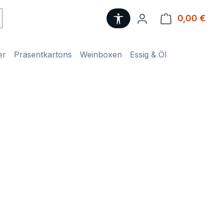
Werkzeugleiste anzeige
0,00 €
Ware
er
Präsentkartons
Weinboxen
Essig & Öl