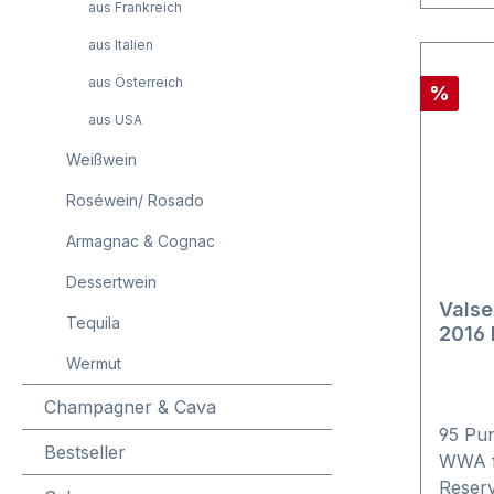
offizie
aus Frankreich
DOCa R
aus Italien
de la 
Califi
aus Österreich
Rabatt
%
einges
aus USA
zeichn
Weißwein
unvor
Wetter
Roséwein/ Rosado
zwar i
große
Armagnac & Cognac
jedoch
Dessertwein
Weinbe
Valse
drohe
Tequila
2016 
Daher 
Wermut
Weinbe
Gesun
Champagner & Cava
erhalt
95 Pun
Bestseller
deutli
WWA f
kontin
Reserv