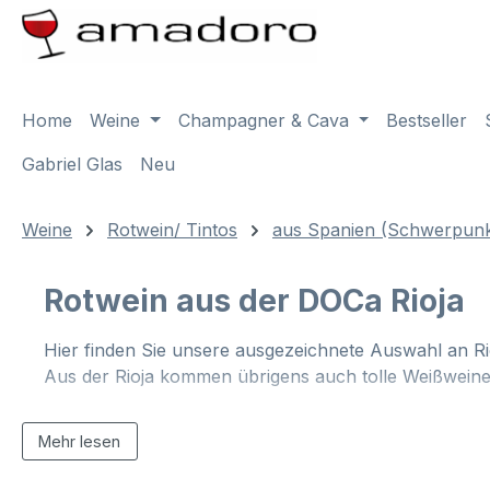
m Hauptinhalt springen
Zur Suche springen
Zur Hauptnavigation springen
Home
Weine
Champagner & Cava
Bestseller
Gabriel Glas
Neu
Weine
Rotwein/ Tintos
aus Spanien (Schwerpunk
Rotwein aus der DOCa Rioja
Hier finden Sie unsere ausgezeichnete Auswahl an Ri
Aus der Rioja kommen übrigens auch tolle Weißweine
Mehr lesen