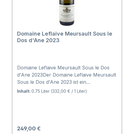
Domaine Leflaive Meursault Sous le
Dos d'Ane 2023
Domaine Leflaive Meursault Sous le Dos
d'Ane 2023Der Domaine Leflaive Meursault
Sous le Dos d'Ane 2023 ist ein
französischer Weißwein der 12 Monate im
Inhalt:
0.75 Liter
(332,00 € / 1 Liter)
Barrique ausgebaut
wurde. Anbaugebiet: AC Premier Cru
Regulärer Preis:
249,00 €