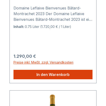
Domaine Leflaive Bienvenues Bâtard-
Montrachet 2023 Der Domaine Leflaive
Bienvenues Bâtard-Montrachet 2023 ist ein
französischer 1er Cru Weißwein der 10
Inhalt:
0.75 Liter
(1.720,00 € / 1 Liter)
Monate im gebrauchten Barrique-Fässern
ausgebaut wurde. Anbaugebiet: AC Premier
Cru
Regulärer Preis:
1.290,00 €
Preise inkl. MwSt. zzgl. Versandkosten
In den Warenkorb