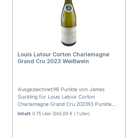
Louis Latour Corton Charlemagne
Grand Cru 2023 Weißwein
Ausgezeichnet:98 Punkte von James
Suckling für Louis Latour Corton
Charlemagne Grand Cru 202393 Punkte
von Tim Atkin MW für Louis Latour Corton
Inhalt:
0.75 Liter
(260,00 € / 1 Liter)
Charlemagne Grand Cru 202392-94 Punkte
von Robert Parker Wine Advocate für
Louis Latour Corton Charlemagne Grand