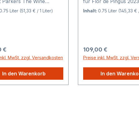
t Parkers The Wine
für Flor de Pingus 202
te für PSI 2022Die
Punkte von Antonio Gal
0.75 Liter
(51,33 € / 1 Liter)
Inhalt:
0.75 Liter
(145,33 € /
 PINGUS, FLOR DE
Flor de Pingus 2023 De
S UND PSI und dessen
Flor de Pingus 2023 wu
 Peter Sisseck sind
Monate in Barriquefäss
lich jedem Liebhaber
französischer Eiche
cher Weine ein Begriff. Seit
ausgebaut.Ausgezeichn
rer Preis:
Regulärer Preis:
0 €
109,00 €
m Debut-Jahrgang 1995
Rotwein Flor de Pingus
inkl. MwSt. zzgl. Versandkosten
Preise inkl. MwSt. zzgl. Ve
iert Sisseck Jahr für Jahr
renommierten Weinguts
 mit Höchstbewertungen,
de Pingus vom Weinma
In den Warenkorb
In den Warenko
ingus zum höchst
Önologen Peter Sisseck
teten Weingut Spaniens
Punkte in Robert Park
t hat! Sissecks
WINEADVOCATE für Fl
nwein Pingus erhielt seit
Pingus 2023:The 2023 F
ahrgang 2003 keine
Pingus is pretty, juicy, 
r Bewertung unter 98
approachable, less ser
n (2003: 96-100P, 2004:
the 2022. It's all really
2005: 99P, 2006: 98P,
and integrated and has
98P, 2008: 99P, 2009: 97-
purity. The wine spent e