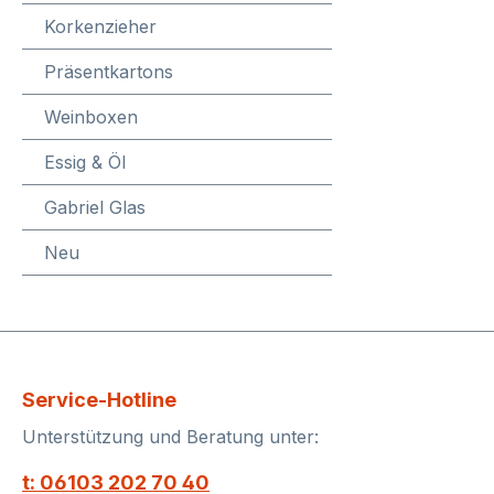
diesen
Korkenzieher
93-95 
Präsentkartons
bewer
SISSE
Weinboxen
sagenh
erste 
Essig & Öl
WINE
Gabriel Glas
des I
OF WIN
Neu
PARKE
der 95
Weine,
Höchs
führe
SISSE
Service-Hotline
stets 
Unterstützung und Beratung unter:
geblie
Qualit
t: 06103 202 70 40