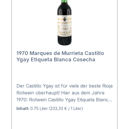
1970 Marques de Murrieta Castillo
Ygay Etiqueta Blanca Cosecha
Der Castillo Ygay ist für viele der beste Rioja
Rotwein überhaupt! Hier aus dem Jahre
1970: Rotwein Castillo Ygay Etiqueta Blanca
1970. Diese Flaschen sind
Inhalt:
0.75 Liter
(233,33 € / 1 Liter)
differenzbesteuert, d.h. es ist kein Ausweis
der Umsatzsteuer möglich.