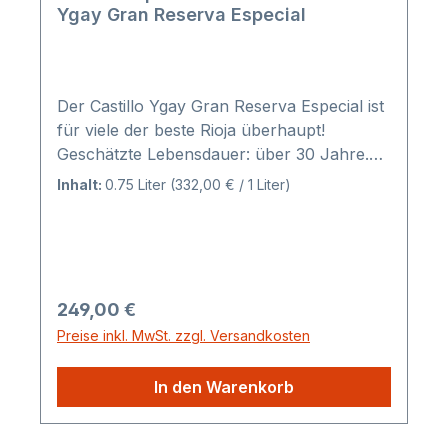
Ygay Gran Reserva Especial
Der Castillo Ygay Gran Reserva Especial ist
für viele der beste Rioja überhaupt!
Geschätzte Lebensdauer: über 30 Jahre.
Hinweis: Differenzbesteuert nach § 25a
Inhalt:
0.75 Liter
(332,00 € / 1 Liter)
UStG, d.h. kein Ausweis der Umsatzsteuer
auf der Rechnung. Hier aus dem Jahre
1998: Castillo Ygay Gran Reserva Especial
1998. Robert Parker (2022) - 93 Punkte
This vintage is composed of 85%
Regulärer Preis:
249,00 €
Tempranillo, 13% Mazuelo and 2%
Preise inkl. MwSt. zzgl. Versandkosten
Garnacha that matured in American oak
barrels for 41 months. This is soft and
In den Warenkorb
pretty, evolved, with notes of Asian spices,
cedar wood and a medium-bodied palate
with some austerity.