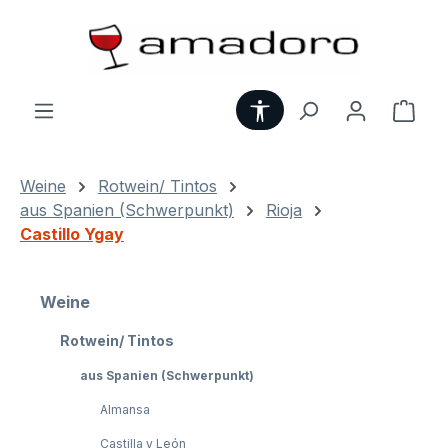
Zum Hauptinhalt springen
Werkzeugleiste anzei
Ware
Weine
Rotwein/ Tintos
aus Spanien (Schwerpunkt)
Rioja
Castillo Ygay
Weine
Rotwein/ Tintos
aus Spanien (Schwerpunkt)
Almansa
Castilla y León