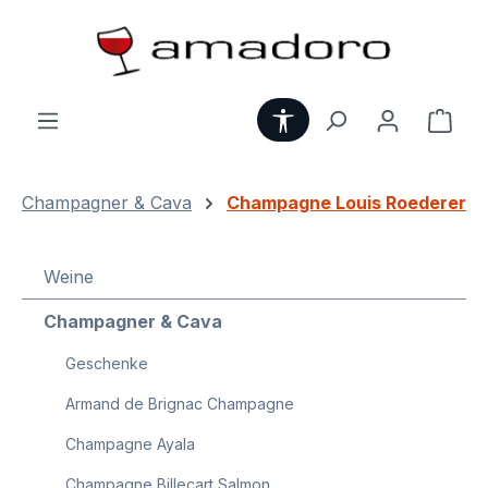
Zum Hauptinhalt springen
Werkzeugleiste anzei
Ware
Champagner & Cava
Champagne Louis Roederer
Weine
Champagner & Cava
Geschenke
Armand de Brignac Champagne
Champagne Ayala
Champagne Billecart Salmon