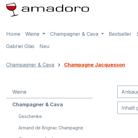
m Hauptinhalt springen
Zur Suche springen
Zur Hauptnavigation springen
Home
Weine
Champagner & Cava
Bestseller
Gabriel Glas
Neu
Champagner & Cava
Champagne Jacquesson
Weine
Anbau
Champagner & Cava
Inhalt
Geschenke
Armand de Brignac Champagne