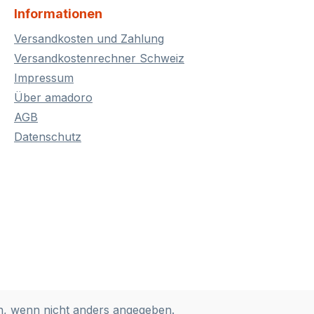
Informationen
, da sie
bietet.
Versandkosten und Zahlung
e“ wurde
Versandkostenrechner Schweiz
Holzfass
Impressum
nach der
Über amadoro
 (BSA)
 wurde
AGB
baut,
Datenschutz
lich
“) und
n
cht sich
unutze,
zu klären.
 wenn nicht anders angegeben.