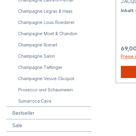
JACQU
Lauren
Inhalt:
Champagne Legras & Haas
Ausze
Champagne Louis Roederer
im The
Parker
Champagne Moet & Chandon
N°741)
Meinin
Champagne Ruinart
Regulä
69,00
(Jacqu
Champagne Salon
Preise 
N°740
Decant
Champagne Taittinger
Brut N
Champagne Veuve Clicquot
Rober
ADVOC
Prosecco und Schaumwein
06.201
Sumarroca Cava
Extra-
harves
Bestseller
first 
2017. 
Sale
golden