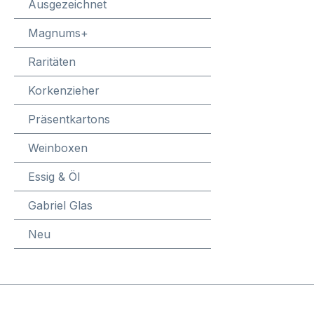
Ausgezeichnet
the Cu
reduct
Magnums+
very p
Cuvée t
Raritäten
the 20
Korkenzieher
was sp
and sh
Präsentkartons
struct
Really
Weinboxen
stimul
Essig & Öl
cherry
Lean, 
Gabriel Glas
straig
des hi
Neu
Jacqu
N°746
60% C
Noir,
Champ