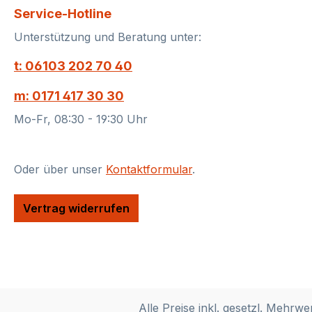
Service-Hotline
Brut N
Jahrga
Unterstützung und Beratung unter:
Hautvi
Avize 
t: 06103 202 70 40
aus ei
m: 0171 417 30 30
dem Dé
Champa
Mo-Fr, 08:30 - 19:30 Uhr
Dizy z
auf de
in Aÿ,
Oder über unser
Kontaktformular
.
Avize 
voran
Vertrag widerrufen
außerg
gefolg
stürmi
Wetter
wurde
zu ein
Alle Preise inkl. gesetzl. Mehrwe