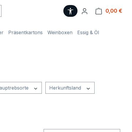
Werkzeugleiste anzeige
0,00 €
Ware
er
Präsentkartons
Weinboxen
Essig & Öl
auptrebsorte
Herkunftsland