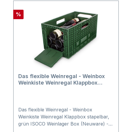
Rabatt
%
Das flexible Weinregal - Weinbox
Weinkiste Weinregal Klappbox
stapelbar, grün
Das flexible Weinregal - Weinbox
Weinkiste Weinregal Klappbox stapelbar,
grün ISOCO Weinlager Box (Neuware) -
Ihr flexibles Weinregal - je Box für 12