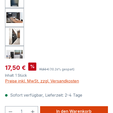
Verkaufspreis:
%
17,50 €
Regulärer Preis:
19,50 €
(10.26% gespart)
Inhalt:
1 Stück
Preise inkl. MwSt. zzgl. Versandkosten
Sofort verfügbar, Lieferzeit: 2-4 Tage
Produkt Anzahl: Gib den gewünschten We
In den Warenkorb