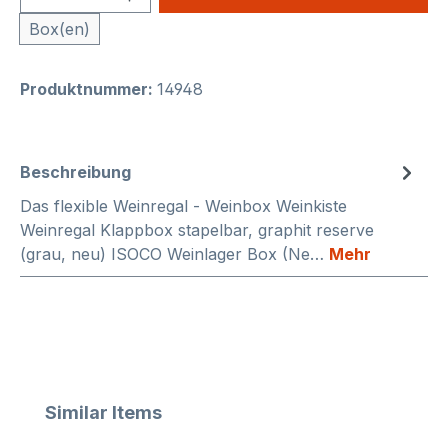
Box(en)
Produktnummer:
14948
Beschreibung
Das flexible Weinregal - Weinbox Weinkiste
Weinregal Klappbox stapelbar, graphit reserve
(grau, neu) ISOCO Weinlager Box (Ne…
Mehr
Produktgalerie überspringen
Similar Items