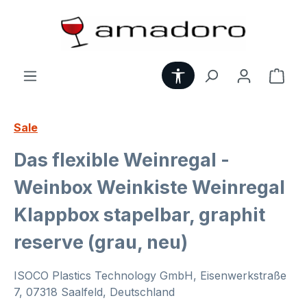
Zum Hauptinhalt springen
Werkzeugleiste anzei
Ware
Sale
Das flexible Weinregal -
Weinbox Weinkiste Weinregal
Klappbox stapelbar, graphit
reserve (grau, neu)
ISOCO Plastics Technology GmbH, Eisenwerkstraße
7, 07318 Saalfeld, Deutschland