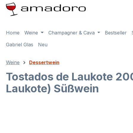
m Hauptinhalt springen
Zur Suche springen
Zur Hauptnavigation springen
Home
Weine
Champagner & Cava
Bestseller
Gabriel Glas
Neu
Weine
Dessertwein
Tostados de Laukote 20
Laukote) Süßwein
Bildergalerie überspringen