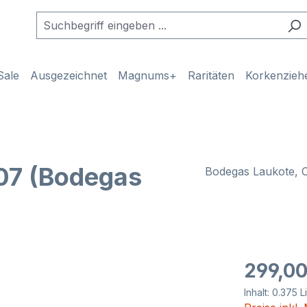
Sale
Ausgezeichnet
Magnums+
Raritäten
Korkenzieh
07 (Bodegas
Bodegas Laukote, C
Regulärer Pr
299,00
Inhalt:
0.375 L