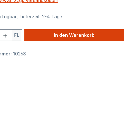
. MwSt. zzgl. Versandkosten
fügbar, Lieferzeit: 2-4 Tage
 Anzahl: Gib den gewünschten Wert ein 
Fl.
In den Warenkorb
mmer:
10268