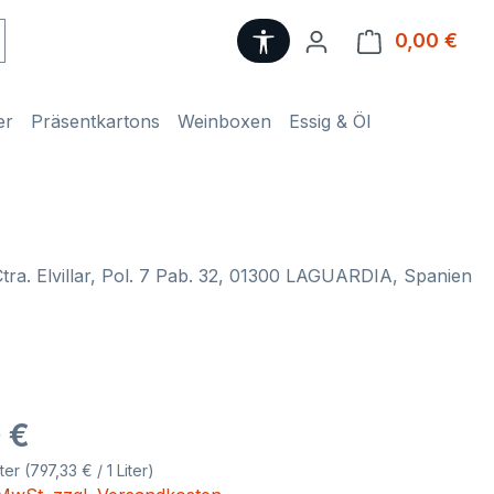
Werkzeugleiste anzeige
0,00 €
Ware
er
Präsentkartons
Weinboxen
Essig & Öl
tra. Elvillar, Pol. 7 Pab. 32, 01300 LAGUARDIA, Spanien
eis:
 €
iter
(797,33 € / 1 Liter)