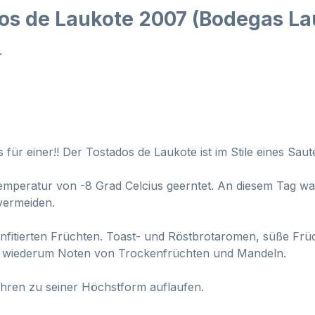
os de Laukote 2007 (Bodegas L
.
 für einer!! Der Tostados de Laukote ist im Stile eines Sa
peratur von -8 Grad Celcius geerntet. An diesem Tag war e
vermeiden.
onfitierten Früchten. Toast- und Röstbrotaromen, süße Fr
nd wiederum Noten von Trockenfrüchten und Mandeln.
ahren zu seiner Höchstform auflaufen.