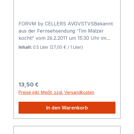
FORVM by CELLERS AVGVSTVSBekannt
aus der Fernsehsendung 'Tim Mälzer
kocht!' vom 26.2.2011 um 15:30 Uhr im
Ersten (ARD). Tim Mälzer bereitete mit
Inhalt:
0.5 Liter
(27,00 € / 1 Liter)
dem Süßweinessig Forum Vinagre
Agridulce de Cabernet Sauvignon einen
Chicoree-Salat mit Mandarinen und
Blauschimmelkäse.Noch bevor die Bodega
CELLERS AVGVSTVS errichtet wurde,
Regulärer Preis:
13,50 €
waren die Bodega bestrebt, in der Welt
Preise inkl. MwSt. zzgl. Versandkosten
der hochwertigen Essige zu forschen. Sie
versuchten einen Essig herzustellen, den
In den Warenkorb
man einerseits ideal für das Kochen und
andererseits für endlose kulinarische
Möglichkeiten einsetzen kann. Getrieben
von ihrer Neugier produzierten sie eine