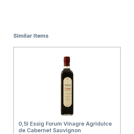
Produktgalerie überspringen
Similar Items
0,5l Essig Forum Vinagre Agridulce
de Cabernet Sauvignon