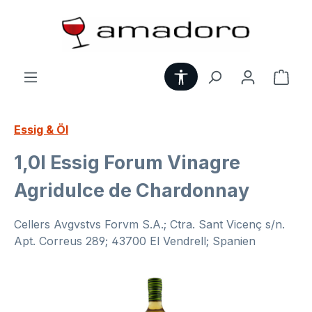
Zum Hauptinhalt springen
Werkzeugleiste anzei
Ware
Essig & Öl
1,0l Essig Forum Vinagre
Agridulce de Chardonnay
Cellers Avgvstvs Forvm S.A.; Ctra. Sant Vicenç s/n.
Apt. Correus 289; 43700 El Vendrell; Spanien
Bildergalerie überspringen