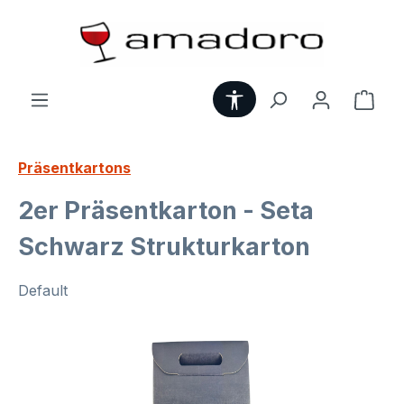
Zum Hauptinhalt springen
Werkzeugleiste anzei
Ware
Präsentkartons
2er Präsentkarton - Seta
Schwarz Strukturkarton
Default
Bildergalerie überspringen