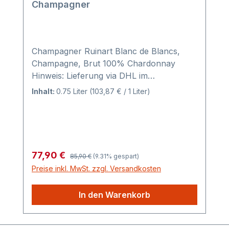
Champagner
Champagner Ruinart Blanc de Blancs,
Champagne, Brut 100% Chardonnay
Hinweis: Lieferung via DHL im
zertifizierten Versandkarton, ohne
Inhalt:
0.75 Liter
(103,87 € / 1 Liter)
Geschenkkarton.
Regulärer Preis:
Verkaufspreis:
77,90 €
85,90 €
(9.31% gespart)
Preise inkl. MwSt. zzgl. Versandkosten
In den Warenkorb