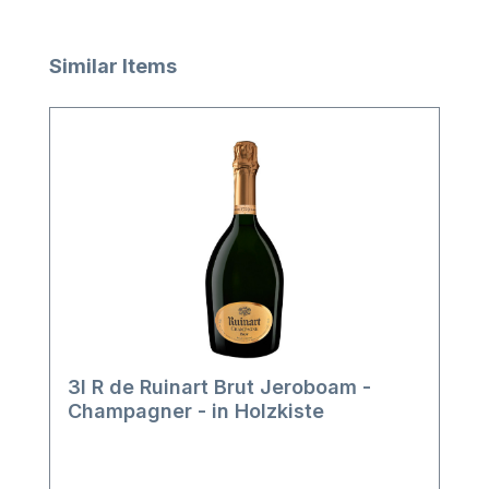
Produktgalerie überspringen
Similar Items
3l R de Ruinart Brut Jeroboam -
Champagner - in Holzkiste