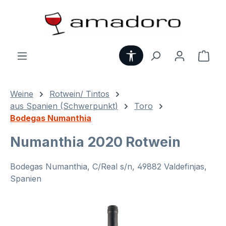
Zum Hauptinhalt springen
Werkzeugleiste anzei
Ware
Weine
Rotwein/ Tintos
aus Spanien (Schwerpunkt)
Toro
Bodegas Numanthia
Numanthia 2020 Rotwein
Bodegas Numanthia, C/Real s/n, 49882 Valdefinjas,
Spanien
Bildergalerie überspringen