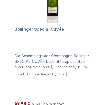
Bollinger Spécial Cuvée
Die Assemblage der Champagne Bollinger
SPECIAL CUVÉE besteht hauptsächlich
aus Pinot Noir (60%), Chardonnay (25%)
und Pinot Meunier (15%). Das Traubengut
Inhalt:
0.75 Liter
(66,64 € / 1 Liter)
stammt zu 80% aus Grand- und Premier
Cru-Lagen der Champagne. Der Ausbau
findet teilweise im Eichenfaß und teilweise
im Edelstahltank statt. Die Champagne
Bollinger Special Cuvée reift mindestens 3
Regulärer Preis:
Verkaufspreis:
49,98 €
53,50 €
(6.58% gespart)