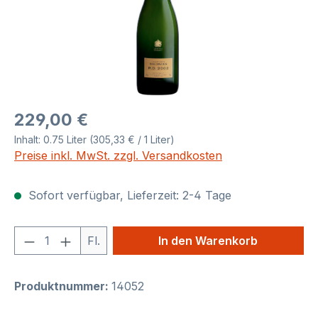
Regulärer Preis:
229,00 €
Inhalt:
0.75 Liter
(305,33 € / 1 Liter)
Preise inkl. MwSt. zzgl. Versandkosten
Sofort verfügbar, Lieferzeit: 2-4 Tage
Produkt Anzahl: Gib den gewünschten We
Fl.
In den Warenkorb
Produktnummer:
14052