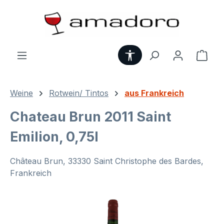
Zum Hauptinhalt springen
Werkzeugleiste anzei
Ware
Weine
Rotwein/ Tintos
aus Frankreich
Chateau Brun 2011 Saint
Emilion, 0,75l
Château Brun, 33330 Saint Christophe des Bardes,
Frankreich
Bildergalerie überspringen