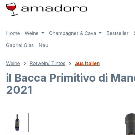
m Hauptinhalt springen
Zur Suche springen
Zur Hauptnavigation springen
Home
Weine
Champagner & Cava
Bestseller
Gabriel Glas
Neu
Weine
Rotwein/ Tintos
aus Italien
il Bacca Primitivo di Ma
2021
Bildergalerie überspringen