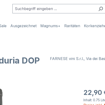
Sale
Ausgezeichnet
Magnums+
Raritäten
Korkenzieh
nduria DOP
FARNESE vini S.r.l., Via dei Ba
Regulärer Pr
22,90 
Inhalt:
0.75 Li