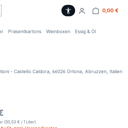
Werkzeugleiste anzeige
0,00 €
Ware
er
Präsentkartons
Weinboxen
Essig & Öl
stioni - Castello Caldora, 66026 Ortona, Abruzzen, Italien
eis:
€
ter
(30,53 € / 1 Liter)