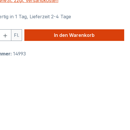
. MwSt. zzgl. Versandkosten
tig in 1 Tag, Lieferzeit 2-4 Tage
 Anzahl: Gib den gewünschten Wert ein 
Fl.
In den Warenkorb
mmer:
14993