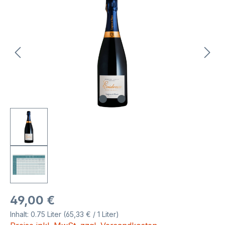
Bildergalerie überspringen
Regulärer Preis:
49,00 €
Inhalt:
0.75 Liter
(65,33 € / 1 Liter)