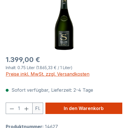
Regulärer Preis:
1.399,00 €
Inhalt:
0.75 Liter
(1.865,33 € / 1 Liter)
Preise inkl. MwSt. zzgl. Versandkosten
Sofort verfügbar, Lieferzeit: 2-4 Tage
Produkt Anzahl: Gib den gewünschten We
Fl.
In den Warenkorb
Produktnummer:
14627