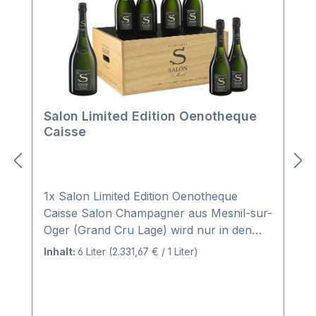
Salon Limited Edition Oenotheque
Caisse
1x Salon Limited Edition Oenotheque
Caisse Salon Champagner aus Mesnil-sur-
Oger (Grand Cru Lage) wird nur in den
besten Jahren und ausschließlich aus der
Inhalt:
6 Liter
(2.331,67 € / 1 Liter)
Rebsorte Chardonnay hergestellt. Ziel ist
es den besten und exklusivsten
Champagner zu produzieren. So reiften
diese Jahrgangschampagner nicht etwa