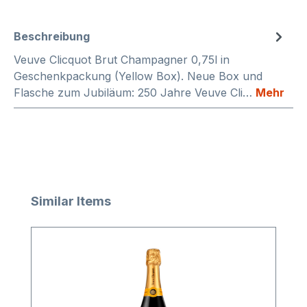
Beschreibung
Veuve Clicquot Brut Champagner 0,75l in
Geschenkpackung (Yellow Box). Neue Box und
Flasche zum Jubiläum: 250 Jahre Veuve Cli…
Mehr
Produktgalerie überspringen
Similar Items