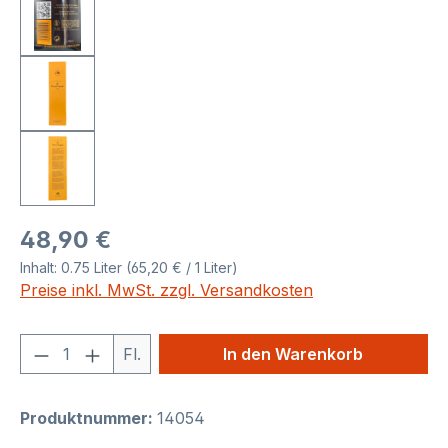
Regulärer Preis:
48,90 €
Inhalt:
0.75 Liter
(65,20 € / 1 Liter)
Preise inkl. MwSt. zzgl. Versandkosten
Produkt Anzahl: Gib den gewünschten We
Fl.
In den Warenkorb
Produktnummer:
14054