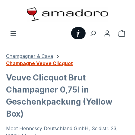
Zum Hauptinhalt springen
Werkzeugleiste anzei
Ware
Champagner & Cava
Champagne Veuve Clicquot
Veuve Clicquot Brut
Champagner 0,75l in
Geschenkpackung (Yellow
Box)
Moet Hennessy Deutschland GmbH, Seidlstr. 23,