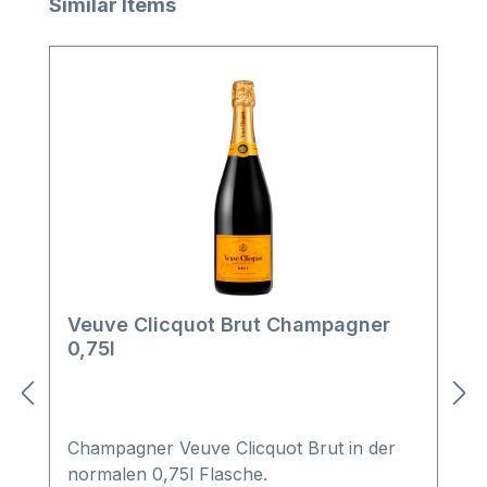
Produktgalerie überspringen
Similar Items
Veuve Clicquot Brut Champagner
0,75l
Champagner Veuve Clicquot Brut in der
normalen 0,75l Flasche.