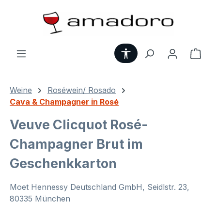
Zum Hauptinhalt springen
Werkzeugleiste anzei
Ware
Weine
Roséwein/ Rosado
Cava & Champagner in Rosé
Veuve Clicquot Rosé-
Champagner Brut im
Geschenkkarton
Moet Hennessy Deutschland GmbH, Seidlstr. 23,
80335 München