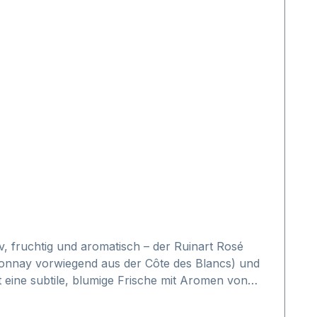
, fruchtig und aromatisch – der Ruinart Rosé
onnay vorwiegend aus der Côte des Blancs) und
 eine subtile, blumige Frische mit Aromen von
ohne, Muskatnuss) folgen.