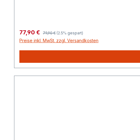
Regulärer Preis:
Verkaufspreis:
77,90 €
79,90 €
(2.5% gespart)
Preise inkl. MwSt. zzgl. Versandkosten