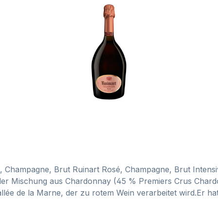
, Champagne, Brut Ruinart Rosé, Champagne, Brut Intensiv
t der Mischung aus Chardonnay (45 % Premiers Crus Chard
ée de la Marne, der zu rotem Wein verarbeitet wird.Er hat
uf die florale (Rose, Weißdorn) und würzige Noten (Tonkab