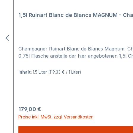
1,5l Ruinart Blanc de Blancs MAGNUM - C
Champagner Ruinart Blanc de Blancs Magnum, Cham
0,75l Flasche anstelle der hier angebotenen 1,5l
Inhalt:
1.5 Liter
(119,33 € / 1 Liter)
Regulärer Preis:
179,00 €
Preise inkl. MwSt. zzgl. Versandkosten