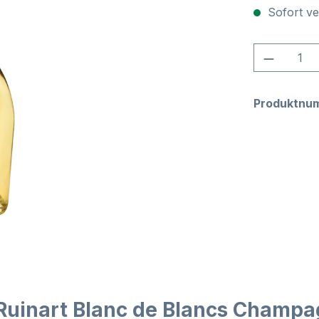
Sofort ver
Produkt
Produktnu
 Ruinart Blanc de Blancs Champ