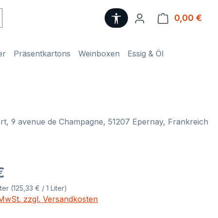
Werkzeugleiste anzeige
0,00 €
Ware
er
Präsentkartons
Weinboxen
Essig & Öl
rt, 9 avenue de Champagne, 51207 Epernay, Frankreich
eis:
€
iter
(125,33 € / 1 Liter)
. MwSt. zzgl. Versandkosten