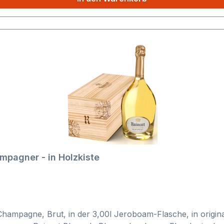
lanc de Blancs Jeroboam - Champagner - in Holzkiste
ampagne, Brut, in der 3,00l Jeroboam-Flasche, in origin