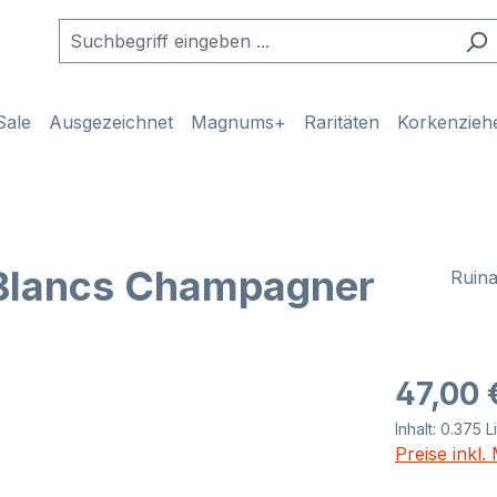
Sale
Ausgezeichnet
Magnums+
Raritäten
Korkenzieh
e Blancs Champagner
Ruina
Regulärer Pr
47,00 
Inhalt:
0.375 L
Preise inkl