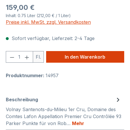
Regulärer Preis:
159,00 €
Inhalt:
0.75 Liter
(212,00 € / 1 Liter)
Preise inkl. MwSt. zzgl. Versandkosten
Sofort verfügbar, Lieferzeit: 2-4 Tage
Produkt Anzahl: Gib den gewünschten We
Fl.
In den Warenkorb
Produktnummer:
14957
Beschreibung
Volnay Santenots-du-Milieu 1er Cru, Domaine des
Comtes Lafon Appellation Premier Cru Contrôlée 93
Parker Punkte für von Rob…
Mehr