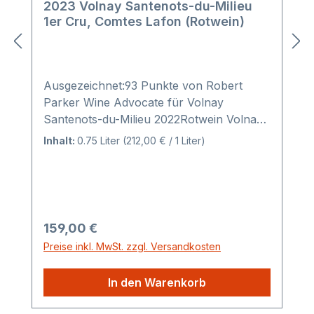
2023 Volnay Santenots-du-Milieu
1er Cru, Comtes Lafon (Rotwein)
Ausgezeichnet:93 Punkte von Robert
Parker Wine Advocate für Volnay
Santenots-du-Milieu 2022Rotwein Volnay
Santenots-du-Milieu 1er Cru von der
Inhalt:
0.75 Liter
(212,00 € / 1 Liter)
Domaine des Comtes Lafon aus dem
Burgund.Die Domaine des Comtes Lafon
zählt zu den ganz großen Namen der
Côte de Beaune. Berühmt vor allem für
ihre Meursaults, zeigt das Familienweingut
Regulärer Preis:
159,00 €
mit dem Volnay Santenots-du-Milieu, dass
Preise inkl. MwSt. zzgl. Versandkosten
es auch Pinot Noir in der ersten Liga
beherrscht. Die Lage "Les Santenots-du-
In den Warenkorb
Milieu" liegt geografisch bereits auf
Meursault-Gebiet, ist aber für Rotwein der