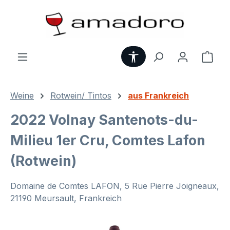
Zum Hauptinhalt springen
Werkzeugleiste anzei
Ware
Weine
Rotwein/ Tintos
aus Frankreich
2022 Volnay Santenots-du-
Milieu 1er Cru, Comtes Lafon
(Rotwein)
Domaine de Comtes LAFON, 5 Rue Pierre Joigneaux,
21190 Meursault, Frankreich