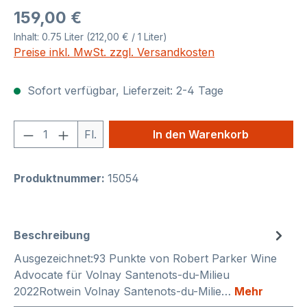
Regulärer Preis:
159,00 €
Inhalt:
0.75 Liter
(212,00 € / 1 Liter)
Preise inkl. MwSt. zzgl. Versandkosten
Sofort verfügbar, Lieferzeit: 2-4 Tage
Produkt Anzahl: Gib den gewünschten We
Fl.
In den Warenkorb
Produktnummer:
15054
Beschreibung
Ausgezeichnet:93 Punkte von Robert Parker Wine
Advocate für Volnay Santenots-du-Milieu
2022Rotwein Volnay Santenots-du-Milie…
Mehr