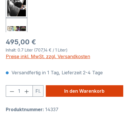
Regulärer Preis:
495,00 €
Inhalt:
0.7 Liter
(707,14 € / 1 Liter)
Preise inkl. MwSt. zzgl. Versandkosten
Versandfertig in 1 Tag, Lieferzeit 2-4 Tage
Produkt Anzahl: Gib den gewünschten We
Fl.
In den Warenkorb
Produktnummer:
14337