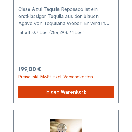
Clase Azul Tequila Reposado ist ein
erstklassiger Tequila aus der blauen
Agave von Tequilana Weber. Er wird in
einer bemalten Porzellanflasche abgefüllt,
Inhalt:
0.7 Liter
(284,29 € / 1 Liter)
die in unserer Keramikfabrik in Santa
Maria Chachesdá (Mexiko) handgefertigt
wird. TequilaKATEGORIE: 100% blaue
AgaveTYP: Reposado
(gereift)ALKOHOLGEHALT: 40 % alc. Vol.
Regulärer Preis:
199,00 €
(80 Proof)REGION: Jalisco Highlands
Preise inkl. MwSt. zzgl. Versandkosten
(Altos de Jalisco)HERSTELLER: Casa
Tradición S.A. de C.V. (NOM
In den Warenkorb
1595)KOCHEN: Langsames Dampfkochen
im Steinofen (72
Stunden)HERSTELLUNG:
ManufakturFERMENTATION: Eigenhefe
(geheime Rezeptur)DESTILLATION:
Doppeldestillation in KupferFASS: Fass