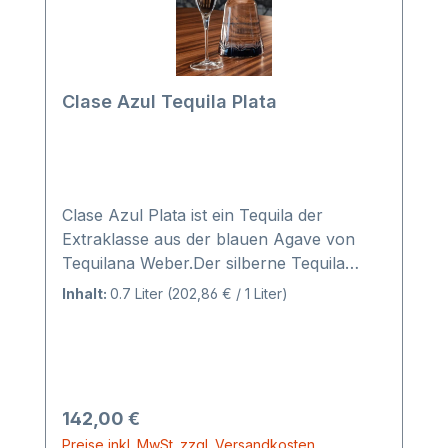
Clase Azul Tequila Plata
Clase Azul Plata ist ein Tequila der
Extraklasse aus der blauen Agave von
Tequilana Weber.Der silberne Tequila
bietet einen Hauch von Süße und ein
Inhalt:
0.7 Liter
(202,86 € / 1 Liter)
glattes Geschmacksprofil. Ambesten trinkt
man Plata pur oder als Zusatz in
Premium-Cocktails. TequilaKATEGORIE:
100% blaue AgaveTYP: Blanco
(Silber)ALKOHOLGEHALT: 40% alc. Vol.
Regulärer Preis:
142,00 €
(80 Proof)REGION: Jalisco Highlands
Preise inkl. MwSt. zzgl. Versandkosten