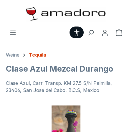
Zum Hauptinhalt springen
Werkzeugleiste anzei
Ware
Weine
Tequila
Clase Azul Mezcal Durango
Clase Azul, Carr. Transp. KM 27.5 S/N Palmilla,
23406, San José del Cabo, B.C.S, México
Bildergalerie überspringen