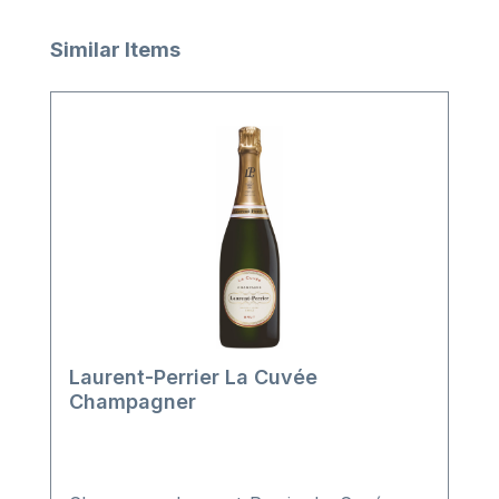
Produktgalerie überspringen
Similar Items
Laurent-Perrier La Cuvée
Champagner