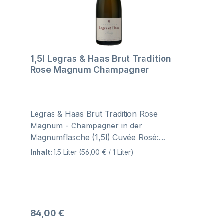
verzaubern. Einzigartig, mineralisch und
gerade, bestätigt diese Cuvée extra-brut
ihre minimale Dosage und reflektiert so
ihre starke Persönlichkeit.
1,5l Legras & Haas Brut Tradition
Rose Magnum Champagner
Legras & Haas Brut Tradition Rose
Magnum - Champagner in der
Magnumflasche (1,5l) Cuvée Rosé:
festliche Geschmeidigkeit Strahlend und
Inhalt:
1.5 Liter
(56,00 € / 1 Liter)
schäumend, funkelnd, ungeduldig
perlend, diese Cuvée Rosé Assemblage ist
die Aussprache von Festlichkeit und feiner
Raffinesse. Ein Champagner, lebhaft,
seidig und geschmeidig mit pfiffiger
Regulärer Preis:
84,00 €