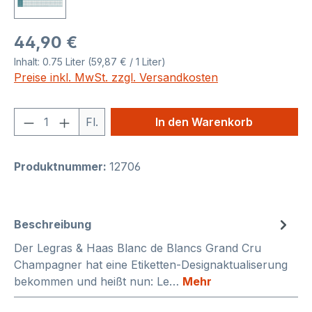
Regulärer Preis:
44,90 €
Inhalt:
0.75 Liter
(59,87 € / 1 Liter)
Preise inkl. MwSt. zzgl. Versandkosten
Produkt Anzahl: Gib den gewünschten We
Fl.
In den Warenkorb
Produktnummer:
12706
Beschreibung
Der Legras & Haas Blanc de Blancs Grand Cru
Champagner hat eine Etiketten-Designaktualiserung
bekommen und heißt nun: Le…
Mehr