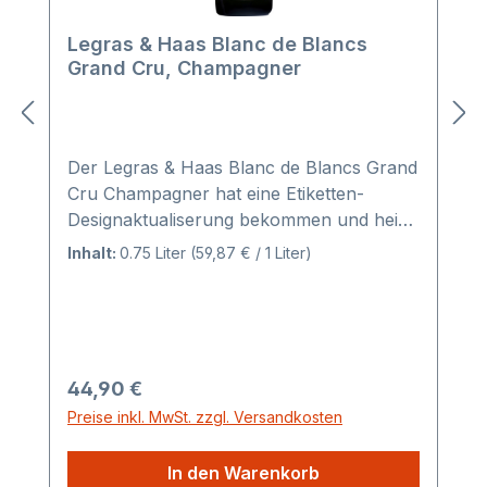
7 g/l
Legras & Haas Blanc de Blancs
Grand Cru, Champagner
Der Legras & Haas Blanc de Blancs Grand
Cru Champagner hat eine Etiketten-
Designaktualiserung bekommen und heißt
nun: Les Visions. Blanc de Blancs Grand
Inhalt:
0.75 Liter
(59,87 € / 1 Liter)
Cru: Eine Woge der Frische
Ausgezeichnet: 92 Punkte von James
Suckling « Intense Aromas of crushed
stones, cooked apples and lemon rind.
Full-bodies, vary layered and rich, yet
Regulärer Preis:
44,90 €
tightly framed, with beautiful fruit and a
Preise inkl. MwSt. zzgl. Versandkosten
hint of croissant at the end. Complex.
Disgorged June 2022. Based on 2018
In den Warenkorb
vintage. Dosage 6,5g/l. Drink now. » Der