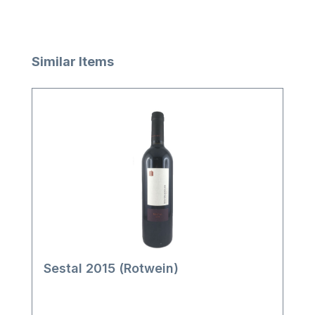
Produktgalerie überspringen
Similar Items
Sestal 2015 (Rotwein)