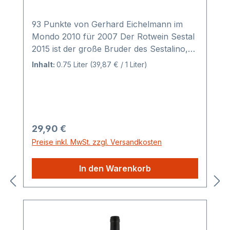
93 Punkte von Gerhard Eichelmann im
Mondo 2010 für 2007 Der Rotwein Sestal
2015 ist der große Bruder des Sestalino,
eine Komposition aus den Rebsorten
Inhalt:
0.75 Liter
(39,87 € / 1 Liter)
Cabernet-Sauvignon, Tempranillo, Syrah
und Manto Negro. Der Sestal 2015 wurde
22-24 Monate in Barriques aus
französischer und russischer Eiche
ausgebaut. Dabei kamen 30% neue
Regulärer Preis:
29,90 €
Barrique-Fässer und 70% gebrauchte
Preise inkl. MwSt. zzgl. Versandkosten
Fässer zum Einsatz.Erzeuger ist die Finca
Ses Talaioles, die einer Kaufmannsfamilie
In den Warenkorb
aus Hamburg gehört. Auf dem
überwiegenden Teil des 100 Hektar
größen Areals der Finca Ses Talaioles
werden unter streng ökologischen
Richtlinien Getreide, Erbsen,