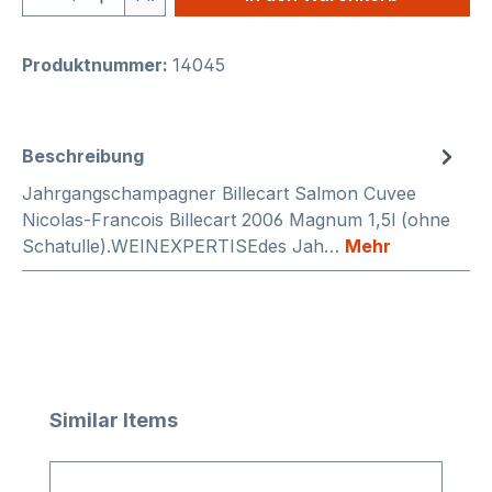
Produktnummer:
14045
Beschreibung
Jahrgangschampagner Billecart Salmon Cuvee
Nicolas-Francois Billecart 2006 Magnum 1,5l (ohne
Schatulle).WEINEXPERTISEdes Jah…
Mehr
Produktgalerie überspringen
Similar Items