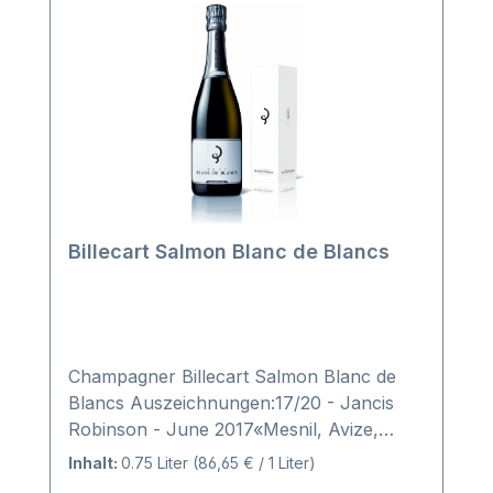
Billecart Salmon Blanc de Blancs
Champagner Billecart Salmon Blanc de
Blancs Auszeichnungen:17/20 - Jancis
Robinson - June 2017«Mesnil, Avize,
Cramant, Chouilly. No oak fermentation.
Inhalt:
0.75 Liter
(86,65 € / 1 Liter)
Based on 2009 and a smaller proportion