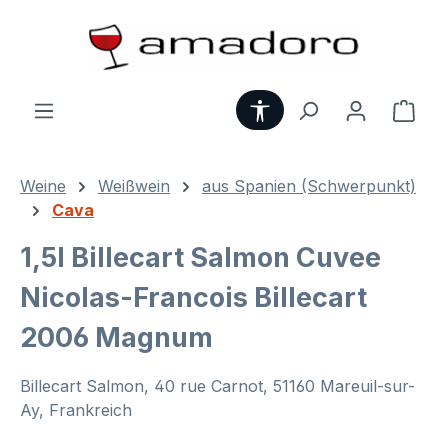
Zum Hauptinhalt springen
Werkzeugleiste anzei
Ware
Weine
Weißwein
aus Spanien (Schwerpunkt)
Cava
1,5l Billecart Salmon Cuvee
Nicolas-Francois Billecart
2006 Magnum
Billecart Salmon, 40 rue Carnot, 51160 Mareuil-sur-
Ay, Frankreich