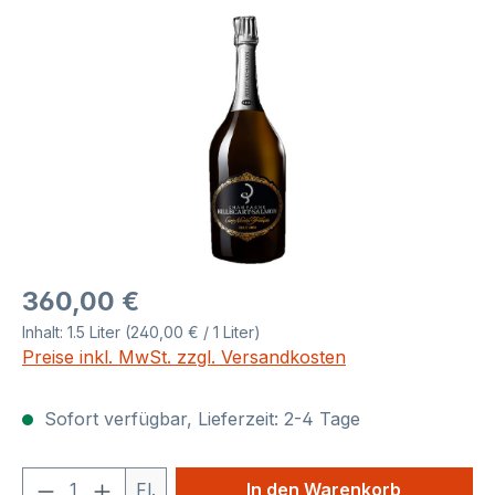
Bildergalerie überspringen
Regulärer Preis:
360,00 €
Inhalt:
1.5 Liter
(240,00 € / 1 Liter)
Preise inkl. MwSt. zzgl. Versandkosten
Sofort verfügbar, Lieferzeit: 2-4 Tage
Produkt Anzahl: Gib den gewünschten We
Fl.
In den Warenkorb