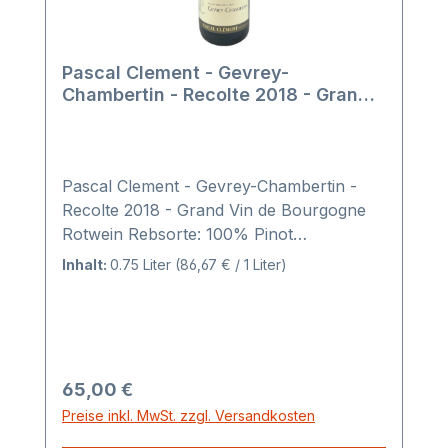
Pascal Clement - Gevrey-
Chambertin - Recolte 2018 - Grand
Vin de Bourgogne
Pascal Clement - Gevrey-Chambertin -
Recolte 2018 - Grand Vin de Bourgogne
Rotwein Rebsorte: 100% Pinot
NoirURSPRUNGSBEZEICHNUNGGevrey
Inhalt:
0.75 Liter
(86,67 € / 1 Liter)
Chambertin REGION Appellation Village
der Côte de Nuits, in Côte D’Or LAGE Von
Dijon kommend beginnen hier die
Champs-Elysées von Burgund. Am Fuße
der Combe de Lavaux ist das alte Schloss
Regulärer Preis:
65,00 €
der Mönche von Cluny ein befestigter
Preise inkl. MwSt. zzgl. Versandkosten
Keller und die Chorherren von Langres