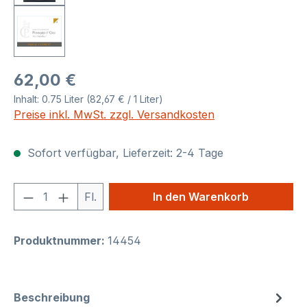
Regulärer Preis:
62,00 €
Inhalt:
0.75 Liter
(82,67 € / 1 Liter)
Preise inkl. MwSt. zzgl. Versandkosten
Sofort verfügbar, Lieferzeit: 2-4 Tage
Produkt Anzahl: Gib den gewünschten We
Fl.
In den Warenkorb
Produktnummer:
14454
Beschreibung