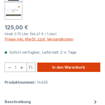
Regulärer Preis:
125,00 €
Inhalt:
0.75 Liter
(166,67 € / 1 Liter)
Preise inkl. MwSt. zzgl. Versandkosten
Sofort verfügbar, Lieferzeit: 2-4 Tage
Produkt Anzahl: Gib den gewünschten We
Fl.
In den Warenkorb
Produktnummer:
14455
Beschreibung