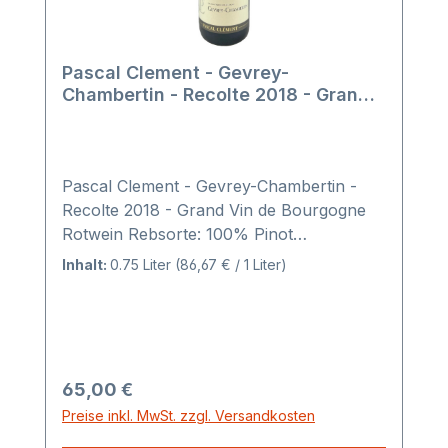
Pascal Clement - Gevrey-
Chambertin - Recolte 2018 - Grand
Vin de Bourgogne
Pascal Clement - Gevrey-Chambertin -
Recolte 2018 - Grand Vin de Bourgogne
Rotwein Rebsorte: 100% Pinot
NoirURSPRUNGSBEZEICHNUNGGevrey
Inhalt:
0.75 Liter
(86,67 € / 1 Liter)
Chambertin REGION Appellation Village
der Côte de Nuits, in Côte D’Or LAGE Von
Dijon kommend beginnen hier die
Champs-Elysées von Burgund. Am Fuße
der Combe de Lavaux ist das alte Schloss
Regulärer Preis:
65,00 €
der Mönche von Cluny ein befestigter
Preise inkl. MwSt. zzgl. Versandkosten
Keller und die Chorherren von Langres