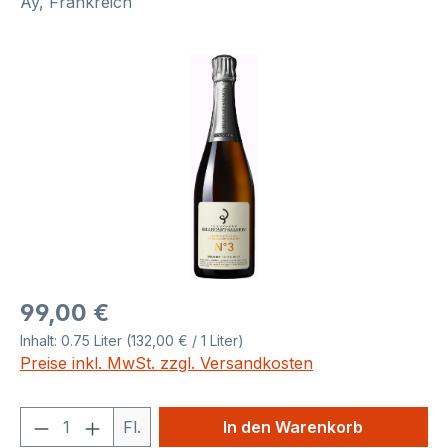
Ay, Frankreich
Bildergalerie überspringen
Regulärer Preis:
99,00 €
Inhalt:
0.75 Liter
(132,00 € / 1 Liter)
Preise inkl. MwSt. zzgl. Versandkosten
Produkt Anzahl: Gib den gewünschten We
Fl.
In den Warenkorb