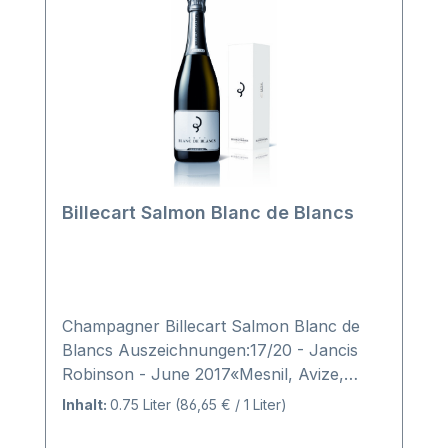
Billecart Salmon Blanc de Blancs
Champagner Billecart Salmon Blanc de
Blancs Auszeichnungen:17/20 - Jancis
Robinson - June 2017«Mesnil, Avize,
Cramant, Chouilly. No oak fermentation.
Inhalt:
0.75 Liter
(86,65 € / 1 Liter)
Based on 2009 and a smaller proportion
of reserve wines than the 45% in the Brut